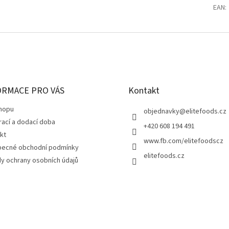
EAN
:
ORMACE PRO VÁS
Kontakt
hopu
objednavky
@
elitefoods.cz
rací a dodací doba
+420 608 194 491
kt
www.fb.com/elitefoodscz
ecné obchodní podmínky
elitefoods.cz
y ochrany osobních údajů