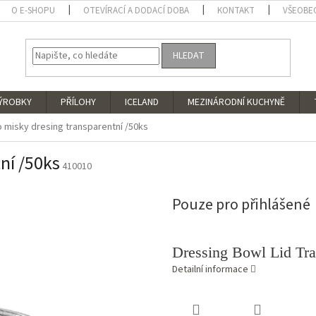
O E-SHOPU
OTEVÍRACÍ A DODACÍ DOBA
KONTAKT
VŠEOBE
HLEDAT
VÝROBKY
PŘÍLOHY
ICELAND
MEZINÁRODNÍ KUCHYNĚ
o misky dresing transparentní /50ks
ní /50ks
410010
Pouze pro přihlášené
Dressing Bowl Lid Tra
Detailní informace