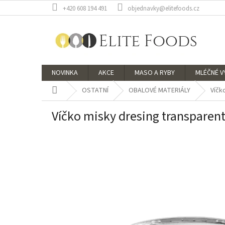
Přejít
+420 608 194 491
objednavky@elitefoods.cz
na
obsah
NOVINKA
AKCE
MASO A RYBY
MLÉČNÉ 
Domů
OSTATNÍ
OBALOVÉ MATERIÁLY
Víčk
Víčko misky dresing transparent