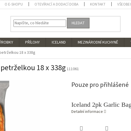
O E-SHOPU
OTEVÍRACÍ A DODACÍ DOBA
KONTAKT
VŠEOBE
HLEDAT
VÝROBKY
PŘÍLOHY
ICELAND
MEZINÁRODNÍ KUCHYNĚ
petrželkou 18 x 338g
 petrželkou 18 x 338g
111061
Pouze pro přihlášené
Iceland 2pk Garlic Ba
Detailní informace