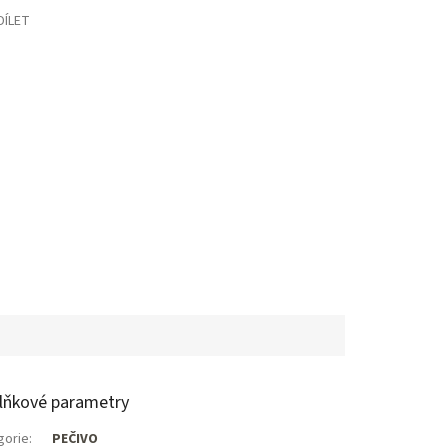
DÍLET
lňkové parametry
gorie
:
PEČIVO