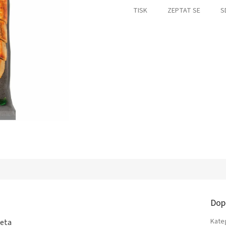
TISK
ZEPTAT SE
S
Dop
Kate
leta