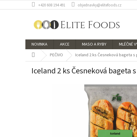
Přejít
+420 608 194 491
objednavky@elitefoods.cz
na
obsah
NOVINKA
AKCE
MASO A RYBY
MLÉČNÉ 
Domů
PEČIVO
Iceland 2 ks Česneková bageta s 
Iceland 2 ks Česneková bageta s