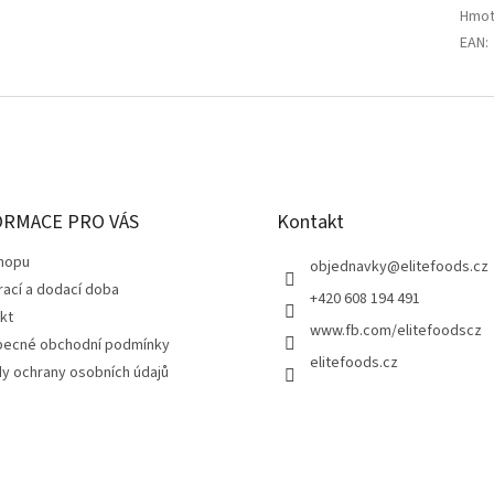
Hmot
EAN
:
ORMACE PRO VÁS
Kontakt
hopu
objednavky
@
elitefoods.cz
rací a dodací doba
+420 608 194 491
kt
www.fb.com/elitefoodscz
ecné obchodní podmínky
elitefoods.cz
y ochrany osobních údajů