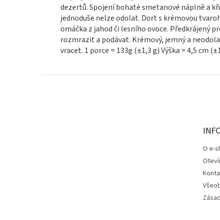
dezertů. Spojení bohaté smetanové náplně a kř
jednoduše nelze odolat. Dort s krémovou tvaroho
omáčka z jahod či lesního ovoce. Předkrájený pro
rozmrazit a podávat. Krémový, jemný a neodola
vracet. 1 porce = 133g (±1,3 g) Výška = 4,5 cm 
Z
á
p
a
t
INF
í
O e-s
Oteví
Konta
Všeob
Zásad