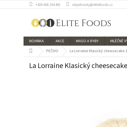
Přejít
+420 608 194 491
objednavky@elitefoods.cz
na
obsah
NOVINKA
AKCE
MASO A RYBY
MLÉČNÉ 
Domů
PEČIVO
La Lorraine Klasický cheesecake 
La Lorraine Klasický cheesecak