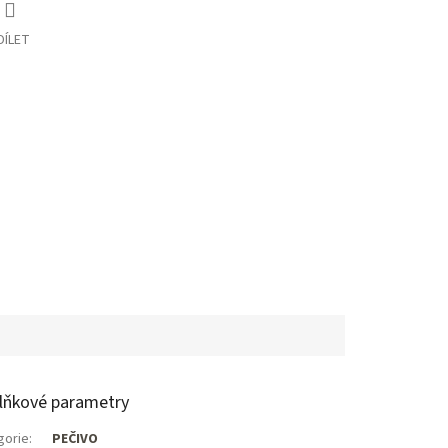
DÍLET
lňkové parametry
gorie
:
PEČIVO