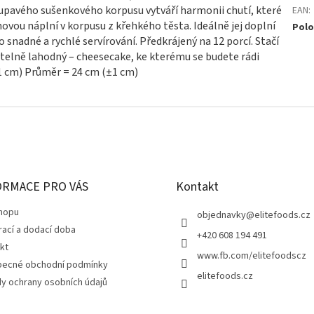
upavého sušenkového korpusu vytváří harmonii chutí, které
EAN
:
vou náplní v korpusu z křehkého těsta. Ideálně jej doplní
Polo
 snadné a rychlé servírování. Předkrájený na 12 porcí. Stačí
telně lahodný – cheesecake, ke kterému se budete rádi
(±1 cm) Průměr = 24 cm (±1 cm)
ORMACE PRO VÁS
Kontakt
hopu
objednavky
@
elitefoods.cz
rací a dodací doba
+420 608 194 491
kt
www.fb.com/elitefoodscz
ecné obchodní podmínky
elitefoods.cz
y ochrany osobních údajů