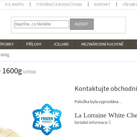
O E-SHOPU
OTEVÍRACÍ A DODACÍ DOBA
KONTAKT
VŠEOBE
HLEDAT
VÝROBKY
PŘÍLOHY
ICELAND
MEZINÁRODNÍ KUCHYNĚ
1600g
e 1600g
107020
Kontaktujte obchodn
Položka byla vyprodána…
La Lorraine White Ch
Detailní informace