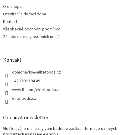
t
O e-shopu
í
Otevírací a dodací doba
Kontakt
Všeobecné obchodní podmínky
Zásady ochrany osobních údajů
Kontakt
objednavky
@
elitefoods.cz
+420 608 194 491
www.fb.com/elitefoodscz
elitefoods.cz
Odebírat newsletter
Vložte svůj e-mail a my vám budeme zasílat informace o nových
produktech na našem e-shopu.