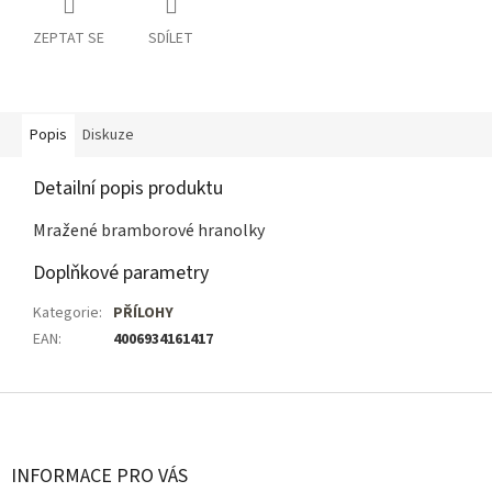
ZEPTAT SE
SDÍLET
Popis
Diskuze
Detailní popis produktu
Mražené bramborové hranolky
Doplňkové parametry
Kategorie
:
PŘÍLOHY
EAN
:
4006934161417
Z
á
p
a
INFORMACE PRO VÁS