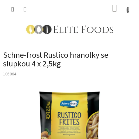
Přejít
NÁKUP
na
obsah
KOŠÍK
Schne-frost Rustico hranolky se
slupkou 4 x 2,5kg
105064