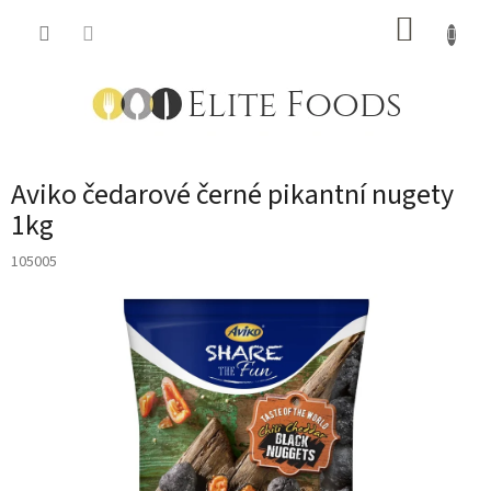
Přejít
NÁKUP
na
obsah
KOŠÍK
Aviko čedarové černé pikantní nugety
1kg
105005