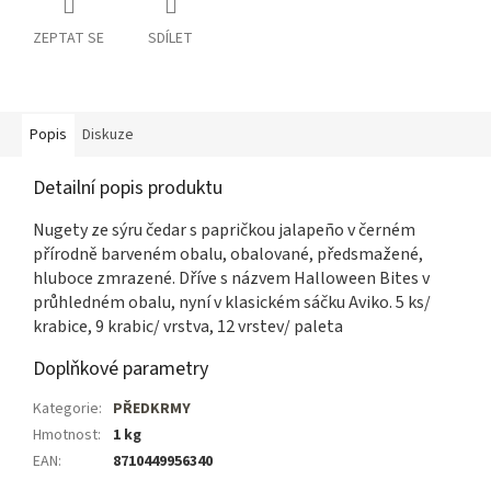
ZEPTAT SE
SDÍLET
Popis
Diskuze
Detailní popis produktu
Nugety ze sýru čedar s papričkou jalapeño v černém
přírodně barveném obalu, obalované, předsmažené,
hluboce zmrazené. Dříve s názvem Halloween Bites v
průhledném obalu, nyní v klasickém sáčku Aviko. 5 ks/
krabice, 9 krabic/ vrstva, 12 vrstev/ paleta
Doplňkové parametry
Kategorie
:
PŘEDKRMY
Hmotnost
:
1 kg
EAN
:
8710449956340