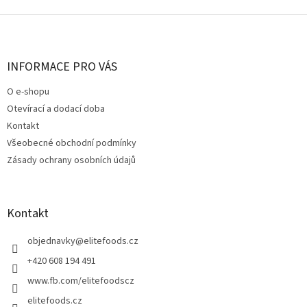
Z
á
p
a
INFORMACE PRO VÁS
t
O e-shopu
í
Otevírací a dodací doba
Kontakt
Všeobecné obchodní podmínky
Zásady ochrany osobních údajů
Kontakt
objednavky
@
elitefoods.cz
+420 608 194 491
www.fb.com/elitefoodscz
elitefoods.cz