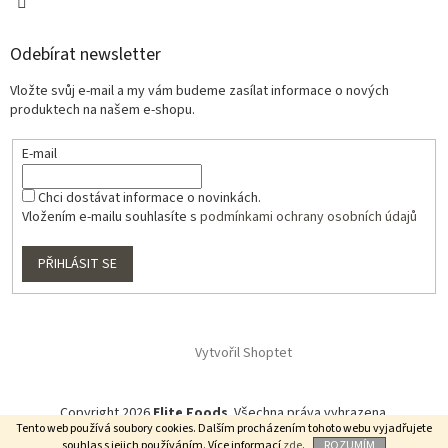
Odebírat newsletter
Vložte svůj e-mail a my vám budeme zasílat informace o nových
produktech na našem e-shopu.
E-mail
Chci dostávat informace o novinkách.
Vložením e-mailu souhlasíte s
podmínkami ochrany osobních údajů
PŘIHLÁSIT SE
Vytvořil Shoptet
Copyright 2026
Elite Foods
. Všechna práva vyhrazena.
Tento web používá soubory cookies. Dalším procházením tohoto webu vyjadřujete
souhlas s jejich používáním. Více informací
zde
.
ROZUMÍM