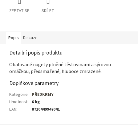
ZEPTAT SE
SDÍLET
Popis
Diskuze
Detailní popis produktu
Obalované nugety plněné těstovinami a sýrovou
omáčkou, předsmažené, hluboce zmrazené.
Doplňkové parametry
Kategorie
:
PŘEDKRMY
Hmotnost
:
6 kg
EAN
:
8710449947041
Z
á