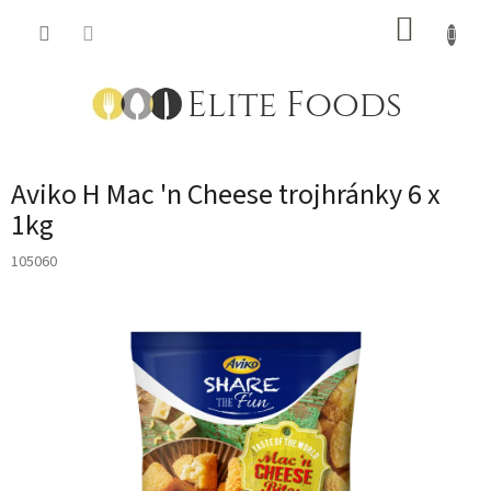
Přejít
NÁKUP
na
obsah
KOŠÍK
Aviko H Mac 'n Cheese trojhránky 6 x
1kg
105060