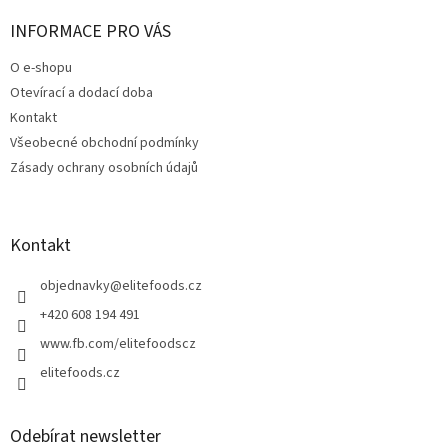
p
a
INFORMACE PRO VÁS
t
O e-shopu
í
Otevírací a dodací doba
Kontakt
Všeobecné obchodní podmínky
Zásady ochrany osobních údajů
Kontakt
objednavky
@
elitefoods.cz
+420 608 194 491
www.fb.com/elitefoodscz
elitefoods.cz
Odebírat newsletter