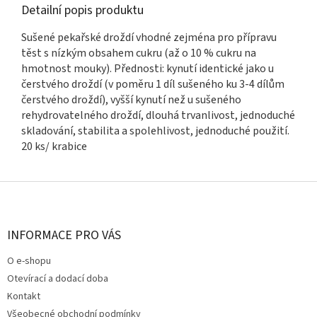
Detailní popis produktu
Sušené pekařské droždí vhodné zejména pro přípravu
těst s nízkým obsahem cukru (až o 10 % cukru na
hmotnost mouky). Přednosti: kynutí identické jako u
čerstvého droždí (v poměru 1 díl sušeného ku 3-4 dílům
čerstvého droždí), vyšší kynutí než u sušeného
rehydrovatelného droždí, dlouhá trvanlivost, jednoduché
skladování, stabilita a spolehlivost, jednoduché použití.
20 ks/ krabice
Z
á
p
a
INFORMACE PRO VÁS
t
O e-shopu
í
Otevírací a dodací doba
Kontakt
Všeobecné obchodní podmínky