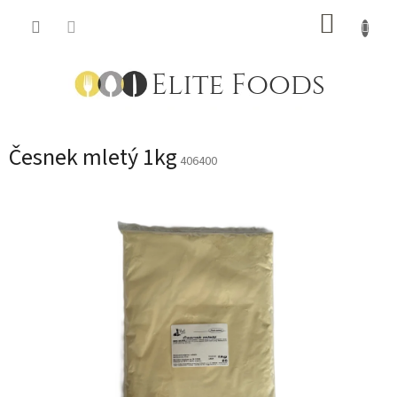
Přejít
NÁKUP
na
obsah
KOŠÍK
Česnek mletý 1kg
406400