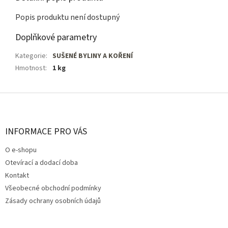
Popis produktu není dostupný
Doplňkové parametry
Kategorie
:
SUŠENÉ BYLINY A KOŘENÍ
Hmotnost
:
1 kg
Z
á
p
a
INFORMACE PRO VÁS
t
O e-shopu
í
Otevírací a dodací doba
Kontakt
Všeobecné obchodní podmínky
Zásady ochrany osobních údajů