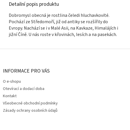
Detailní popis produktu
Dobromysl obecná je rostlina čeledi hluchavkovité.
Pochází ze Středomoří, již od antiky se rozšířily do
Evropy. Nachází se i v Malé Asii, na Kavkaze, Himalájích i
jižní Číně. U nás roste v křovinách, lesích a na pasekách.
Z
á
p
a
INFORMACE PRO VÁS
t
O e-shopu
í
Otevírací a dodací doba
Kontakt
Všeobecné obchodní podmínky
Zásady ochrany osobních údajů