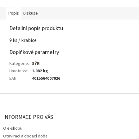
Popis
Diskuze
Detailní popis produktu
9 ks / krabice
Doplňkové parametry
Kategorie
:
SÝR
Hmotnost
:
1.082 kg
EAN
:
4015564007026
Z
á
p
a
INFORMACE PRO VÁS
t
O e-shopu
í
Otevírací a dodací doba