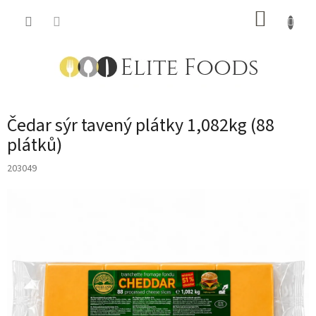
Přejít
NÁKUP
na
obsah
KOŠÍK
Čedar sýr tavený plátky 1,082kg (88
plátků)
203049