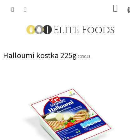
Přejít
NÁKUP
na
obsah
KOŠÍK
Halloumi kostka 225g
203041