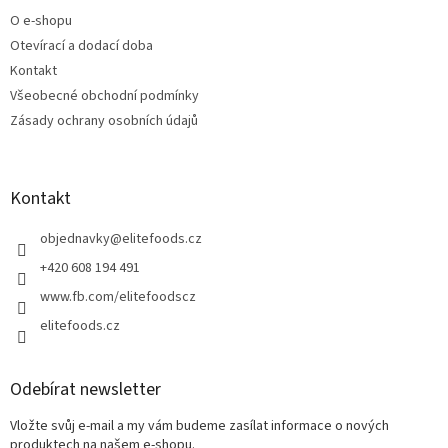
t
O e-shopu
í
Otevírací a dodací doba
Kontakt
Všeobecné obchodní podmínky
Zásady ochrany osobních údajů
Kontakt
objednavky
@
elitefoods.cz
+420 608 194 491
www.fb.com/elitefoodscz
elitefoods.cz
Odebírat newsletter
Vložte svůj e-mail a my vám budeme zasílat informace o nových
produktech na našem e-shopu.