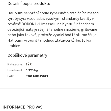
Detailní popis produktu
Halloumi se vyrábí podle kyperských tradičních metod
výroby sýra v souladu s vysokými standardy kvality v
továrně DODONI v Limassolu na Kypru. S nádechem
osvěžující máty je stejně lahodné smažené, grilované
nebo jako takové, protože vysoký bod tání umožňuje
Halloumi vytvořit lahodnou zlatavou kůrku. 10 ks/
krabice
Doplňkové parametry
Kategorie
:
SÝR
Hmotnost
:
0.225 kg
EAN
:
5201168915013
Z
á
p
a
INFORMACE PRO VÁS