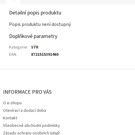
Detailní popis produktu
Popis produktu není dostupný
Doplňkové parametry
Kategorie
:
SÝR
EAN
:
8721515391460
Z
á
p
a
INFORMACE PRO VÁS
t
O e-shopu
í
Otevírací a dodací doba
Kontakt
Všeobecné obchodní podmínky
Zásady ochrany osobních údajů