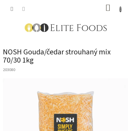
Přejít
NÁKUP
na
obsah
KOŠÍK
NOSH Gouda/čedar strouhaný mix
70/30 1kg
203080