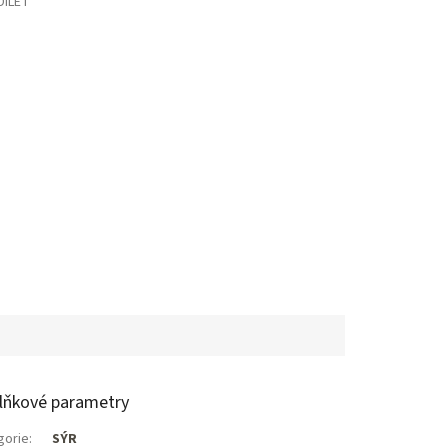
DÍLET
lňkové parametry
gorie
:
SÝR