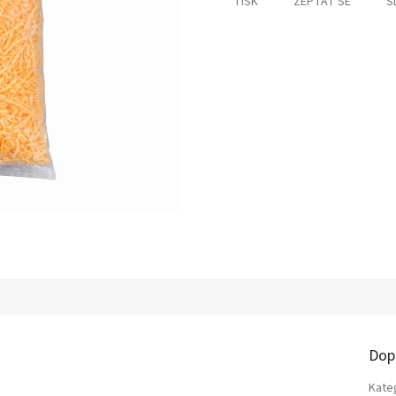
TISK
ZEPTAT SE
S
Dop
Kate