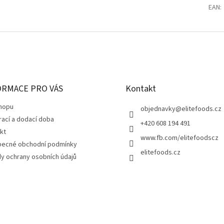
EAN
:
ORMACE PRO VÁS
Kontakt
hopu
objednavky
@
elitefoods.cz
rací a dodací doba
+420 608 194 491
kt
www.fb.com/elitefoodscz
ecné obchodní podmínky
elitefoods.cz
y ochrany osobních údajů