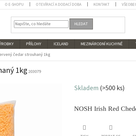
O E-SHOPU
OTEVÍRACÍ A DODACÍ DOBA
KONTAKT
VŠEOBE
HLEDAT
VÝROBKY
PŘÍLOHY
ICELAND
MEZINÁRODNÍ KUCHYNĚ
ervený čedar strouhaný 1kg
haný 1kg
203079
Skladem
(>500 ks)
NOSH Irish Red Chedd