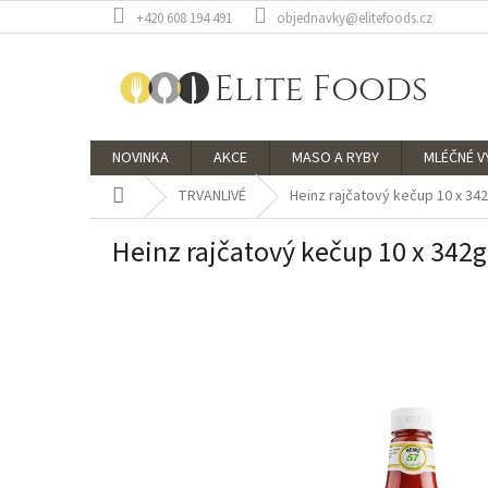
Přejít
+420 608 194 491
objednavky@elitefoods.cz
na
obsah
NOVINKA
AKCE
MASO A RYBY
MLÉČNÉ 
Domů
TRVANLIVÉ
Heinz rajčatový kečup 10 x 34
Heinz rajčatový kečup 10 x 342g