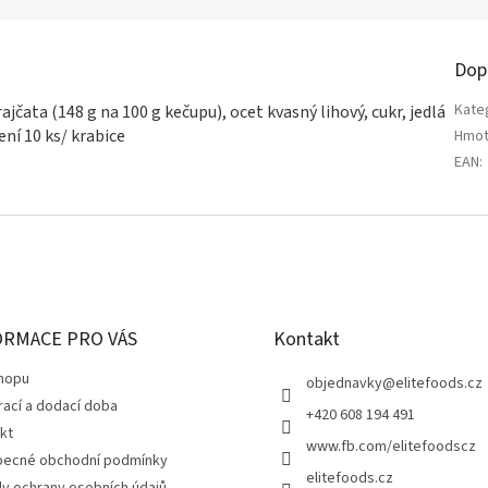
Dop
Kate
jčata (148 g na 100 g kečupu), ocet kvasný lihový, cukr, jedlá
ení 10 ks/ krabice
Hmot
EAN
:
ORMACE PRO VÁS
Kontakt
hopu
objednavky
@
elitefoods.cz
rací a dodací doba
+420 608 194 491
kt
www.fb.com/elitefoodscz
ecné obchodní podmínky
elitefoods.cz