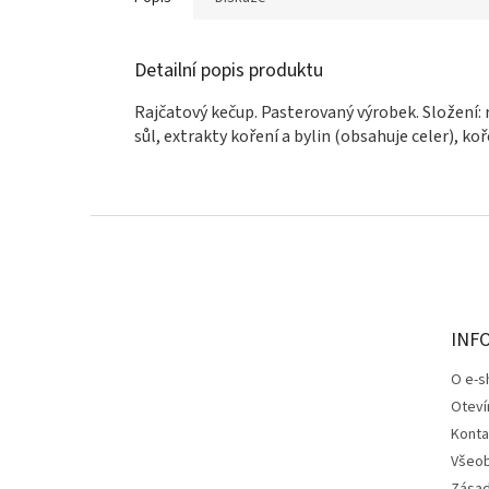
Detailní popis produktu
Rajčatový kečup. Pasterovaný výrobek. Složení: ra
sůl, extrakty koření a bylin (obsahuje celer), koř
Z
á
p
a
t
INF
í
O e-s
Oteví
Konta
Všeob