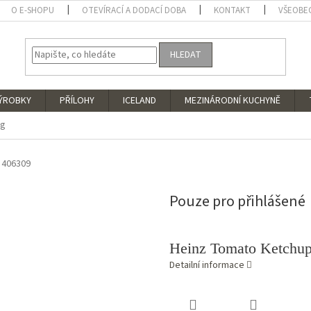
O E-SHOPU
OTEVÍRACÍ A DODACÍ DOBA
KONTAKT
VŠEOBE
HLEDAT
VÝROBKY
PŘÍLOHY
ICELAND
MEZINÁRODNÍ KUCHYNĚ
2g
406309
Pouze pro přihlášené
Heinz Tomato Ketchup
Detailní informace