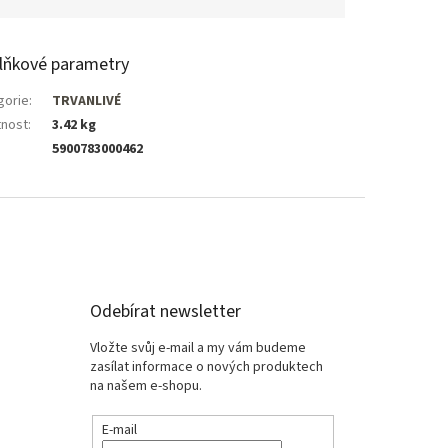
lňkové parametry
gorie
:
TRVANLIVÉ
nost
:
3.42 kg
5900783000462
Odebírat newsletter
Vložte svůj e-mail a my vám budeme
zasílat informace o nových produktech
na našem e-shopu.
E-mail