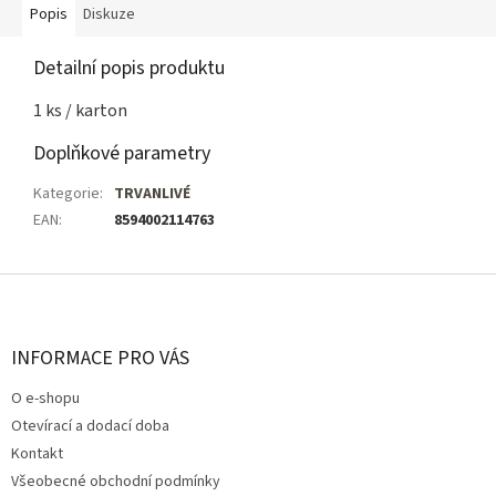
Popis
Diskuze
Detailní popis produktu
1 ks / karton
Doplňkové parametry
Kategorie
:
TRVANLIVÉ
EAN
:
8594002114763
Z
á
p
a
INFORMACE PRO VÁS
t
O e-shopu
í
Otevírací a dodací doba
Kontakt
Všeobecné obchodní podmínky