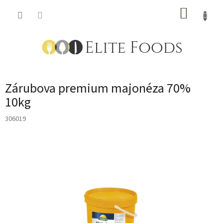
Přejít
NÁKUP
na
obsah
KOŠÍK
Zárubova premium majonéza 70%
10kg
306019